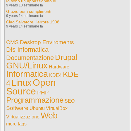
Io sono un appassionato di
9 years 13 settimane fa
Grazie per i complimenti
9 years 14 settimane fa
Ciao Salvatore, l'errore 1908
9 years 14 settimane fa
CMS
Desktop Enviroments
Dis-informatica
Drupal
Documentazione
GNU/Linux
Hardware
Informatica
KDE
KDE4
Open
Linux
4
Source
PHP
Programmazione
SEO
Software
Ubuntu
VirtualBox
Web
Virtualizzazione
more tags