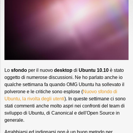
Lo
sfondo
per il nuovo
desktop
di
Ubuntu 10.10
è stato
oggetto di numerose discussioni. Ne ho parlato anche io
qualche settimana fa quando OMG Ubuntu ha sollevato il
polverone e le critiche sono esplose (
Nuovo
sfondo
di
Ubuntu
, la
rivolta
degli
utenti
). In queste settimane ci sono
stati commenti anche molto aspri nei confronti del team di
sviluppo di Ubuntu, di Canonical e dell'Open Source in
generale.
Arrabbiarsi ed indignarsi non è un buon metodo per