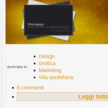
Design
Grafica
Marketing
Vita quotidiana
6 commenti
Leggi tutt