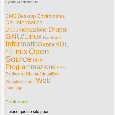
9 years 14 settimane fa
CMS
Desktop Enviroments
Dis-informatica
Drupal
Documentazione
GNU/Linux
Hardware
Informatica
KDE
KDE4
Open
Linux
4
Source
PHP
Programmazione
SEO
Software
Ubuntu
VirtualBox
Web
Virtualizzazione
more tags
Contribuisci
ti piace questo sito puoi .