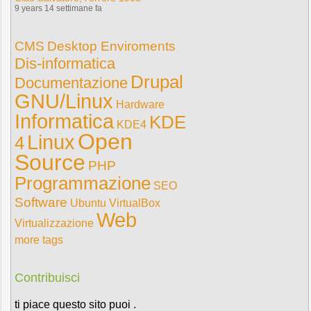
9 years 14 settimane fa
CMS
Desktop Enviroments
Dis-informatica
Drupal
Documentazione
GNU/Linux
Hardware
Informatica
KDE
KDE4
Open
Linux
4
Source
PHP
Programmazione
SEO
Software
Ubuntu
VirtualBox
Web
Virtualizzazione
more tags
Contribuisci
ti piace questo sito puoi .