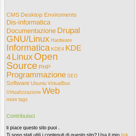
CMS
Desktop Enviroments
Dis-informatica
Drupal
Documentazione
GNU/Linux
Hardware
Informatica
KDE
KDE4
Open
Linux
4
Source
PHP
Programmazione
SEO
Software
Ubuntu
VirtualBox
Web
Virtualizzazione
more tags
Contribuisci
ti piace questo sito puoi .
Ti sono stati utili i contenuti di questo sito? Usa il mio
link