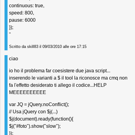
continuous: true,
speed: 800,
pause: 6000
});
"
Scritto da skill83 il 09/03/2010 alle ore 17:15
ciao
io ho il problema far coesistere due java script...
inserendo le varianti a $ il tool la riconosce ma cmq non
fa l'effetto desiderato ti allego il codice...HELP
MEEEEEEEEEE
var JQ = jQuery.noConflict();
// Usa jQuery con $j(...)
$j(document).ready(function(){
$j("#foto").show("slow");
});