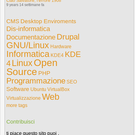
Ciao Salvatore, l'errore 1908
9 years 14 settimane fa
CMS
Desktop Enviroments
Dis-informatica
Drupal
Documentazione
GNU/Linux
Hardware
Informatica
KDE
KDE4
Open
Linux
4
Source
PHP
Programmazione
SEO
Software
Ubuntu
VirtualBox
Web
Virtualizzazione
more tags
Contribuisci
ti piace questo sito puoi .