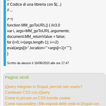
// Codice di una libreria con $(...)
// ...
/* */
function MM_goToURL() { //v3.0
var i, args=MM_goToURL.arguments;
document.MM_returnValue = false;
for (i=0; i<(args.length-1); i+=2)
eval(args[i]+".location='"+args[i+1]+"'");
}
Scritto da alessio il 16/08/2010 alle ore 17:47
Pagine simili
jQuery integrato in Drupal, perchè non usarlo?
Cambiare CSS con jQuery
Come ricaricare un CSS tramite cookie
Come nascondere i filtri esposti delle viste in Drupal con