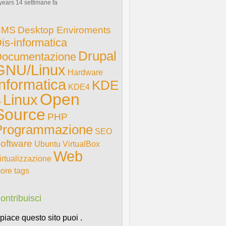
years 14 settimane fa
CMS
Desktop Enviroments
is-informatica
Drupal
ocumentazione
GNU/Linux
Hardware
Informatica
KDE
KDE4
Open
Linux
4
Source
PHP
Programmazione
SEO
oftware
Ubuntu
VirtualBox
Web
irtualizzazione
ore tags
ontribuisci
i piace questo sito puoi .