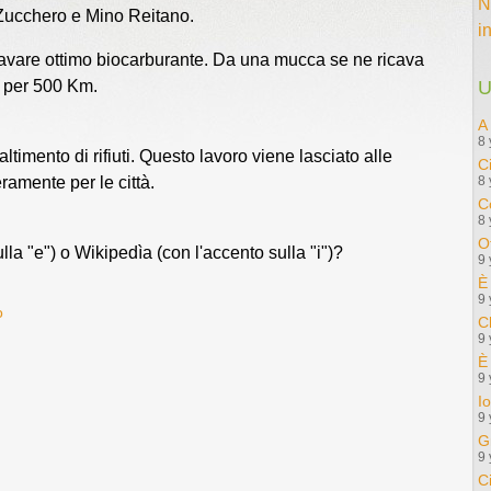
N
 Zucchero e Mino Reitano.
i
cavare ottimo biocarburante. Da una mucca se ne ricava
o per 500 Km.
U
A
8 
altimento di rifiuti. Questo lavoro viene lasciato alle
C
amente per le città.
8 
C
8 
Ot
lla "e") o Wikipedìa (con l'accento sulla "i")?
9 
È
9 
o
C
9 
È
9 
I
9 
G
9 
C