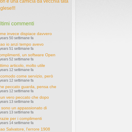
on è una camicia da vecchia tata
nglese!!!
ltimi commenti
 me invece dispiace davvero
years 50 settimane fa
iao io anzi tempo avevo
years 51 settimane fa
omplimenti, un software Open
years 52 settimane fa
timo articolo, molto utile
years 12 settimane fa
 comodo come servizio, però
years 12 settimane fa
he peccato guarda, pensa che
years 12 settimane fa
 un vero peccato che dopo
years 13 settimane fa
o sono un appassionato di
years 13 settimane fa
razie per i complimenti
years 14 settimane fa
iao Salvatore, l'errore 1908