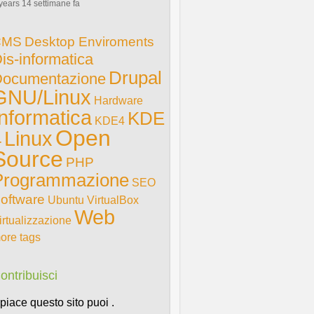
years 14 settimane fa
CMS
Desktop Enviroments
is-informatica
Drupal
ocumentazione
GNU/Linux
Hardware
Informatica
KDE
KDE4
Open
Linux
4
Source
PHP
Programmazione
SEO
oftware
Ubuntu
VirtualBox
Web
irtualizzazione
ore tags
ontribuisci
i piace questo sito puoi .