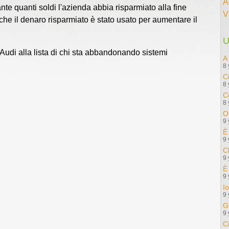
A
ante quanti soldi l'azienda abbia risparmiato alla fine
V
 che il denaro risparmiato è stato usato per aumentare il
U
di alla lista di chi sta abbandonando sistemi
A
8 
C
8 
C
8 
Ot
9 
È
9 
C
9 
È
9 
I
9 
G
9 
C