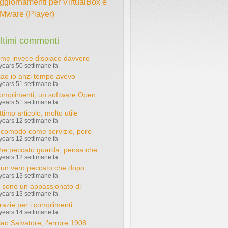
ggiornamenti per VirtualBox e
Mware (Player)
ltimi commenti
 me invece dispiace davvero
years 50 settimane fa
iao io anzi tempo avevo
years 51 settimane fa
omplimenti, un software Open
years 51 settimane fa
timo articolo, molto utile
years 12 settimane fa
 comodo come servizio, però
years 12 settimane fa
he peccato guarda, pensa che
years 12 settimane fa
 un vero peccato che dopo
years 13 settimane fa
o sono un appassionato di
years 13 settimane fa
razie per i complimenti
years 14 settimane fa
iao Salvatore, l'errore 1908