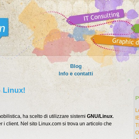
Blog
Info e contatti
 Linux!
P
L
ilistica, ha scelto di utilizzare sistemi
GNU/Linux
.
I
 i client. Nel sito Linux.com si trova un articolo che
T
O