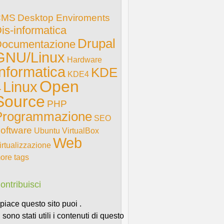
CMS
Desktop Enviroments
is-informatica
Drupal
ocumentazione
GNU/Linux
Hardware
Informatica
KDE
KDE4
Open
Linux
4
Source
PHP
Programmazione
SEO
oftware
Ubuntu
VirtualBox
Web
irtualizzazione
ore tags
ontribuisci
i piace questo sito puoi .
i sono stati utili i contenuti di questo