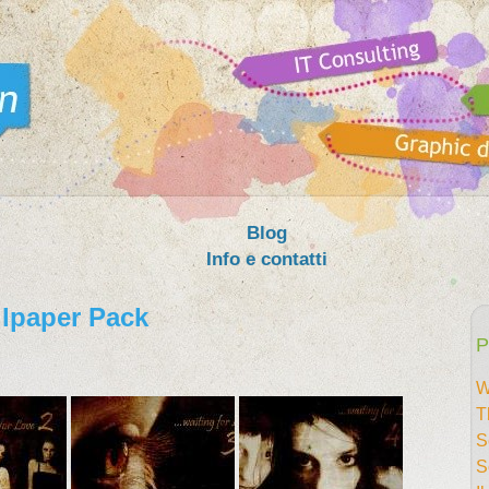
Blog
Info e contatti
llpaper Pack
P
W
T
S
S