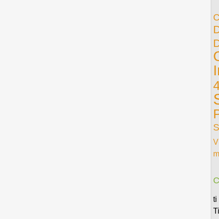
D
D
S
V
m
C
t
T