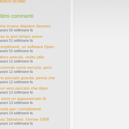
l fuoco scotta!
ltimi commenti
 me invece dispiace davvero
years 50 settimane fa
iao io anzi tempo avevo
years 51 settimane fa
omplimenti, un software Open
years 52 settimane fa
timo articolo, molto utile
years 12 settimane fa
 comodo come servizio, però
years 12 settimane fa
he peccato guarda, pensa che
years 12 settimane fa
 un vero peccato che dopo
years 13 settimane fa
o sono un appassionato di
years 13 settimane fa
razie per i complimenti
years 14 settimane fa
iao Salvatore, l'errore 1908
years 14 settimane fa