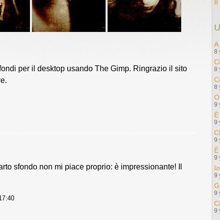
I
U
A
8 
C
fondi per il desktop usando The Gimp. Ringrazio il sito
8 
C
ve.
8 
Ot
9 
È
9 
C
9 
È
9 
quarto sfondo non mi piace proprio: è impressionante! Il
I
9 
G
9 
 17:40
C
9 