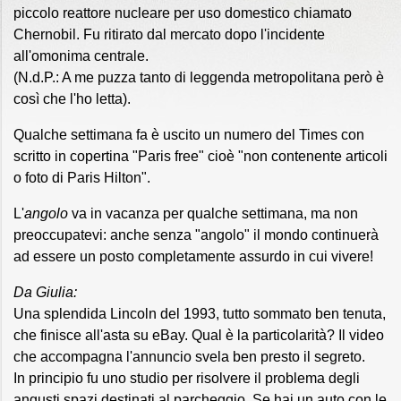
piccolo reattore nucleare per uso domestico chiamato
Chernobil. Fu ritirato dal mercato dopo l'incidente
all'omonima centrale.
(N.d.P.: A me puzza tanto di leggenda metropolitana però è
così che l'ho letta).
Qualche settimana fa è uscito un numero del Times con
scritto in copertina "Paris free" cioè "non contenente articoli
o foto di Paris Hilton".
L'
angolo
va in vacanza per qualche settimana, ma non
preoccupatevi: anche senza "angolo" il mondo continuerà
ad essere un posto completamente assurdo in cui vivere!
Da Giulia:
Una splendida Lincoln del 1993, tutto sommato ben tenuta,
che finisce all'asta su eBay. Qual è la particolarità? Il video
che accompagna l'annuncio svela ben presto il segreto.
In principio fu uno studio per risolvere il problema degli
angusti spazi destinati al parcheggio. Se hai un auto con le