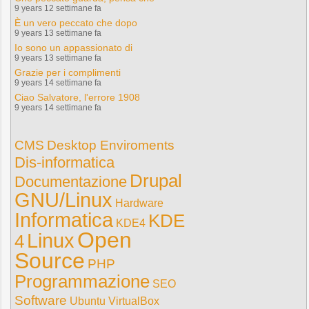
9 years 12 settimane fa
È un vero peccato che dopo
9 years 13 settimane fa
Io sono un appassionato di
9 years 13 settimane fa
Grazie per i complimenti
9 years 14 settimane fa
Ciao Salvatore, l'errore 1908
9 years 14 settimane fa
CMS
Desktop Enviroments
Dis-informatica
Drupal
Documentazione
GNU/Linux
Hardware
Informatica
KDE
KDE4
Open
Linux
4
Source
PHP
Programmazione
SEO
Software
Ubuntu
VirtualBox