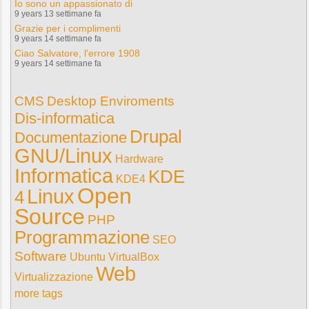
Io sono un appassionato di
9 years 13 settimane fa
Grazie per i complimenti
9 years 14 settimane fa
Ciao Salvatore, l'errore 1908
9 years 14 settimane fa
CMS
Desktop Enviroments
Dis-informatica
Drupal
Documentazione
GNU/Linux
Hardware
Informatica
KDE
KDE4
Open
Linux
4
Source
PHP
Programmazione
SEO
Software
Ubuntu
VirtualBox
Web
Virtualizzazione
more tags