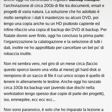
l'archiviazione di circa 20Gb di file tra documenti, email e
progetti di varia natura. La soluzione che ho adottato è
molto semplice: i dati li masterizzo su alcuni DVD, poi
tengo una copia anche su un HD piuttosto capiente ed
infine rifaccio una copia di backup dei DVD di backup. Per
Natale dovrei aver finito, oggi ho concluso la prima parte:
l'organizzazione la catalogazione e la selezione di tutti i
dati, inoltre ne ho approfittato per cancellare un bel po' di
robaccia inutile.
Non mi sembra vero, nel giro di un mese circa (faccio
questo sporco lavoro una volta al mese) gli hard disk si
riempiono di un sacco di file il cui unico scopo è quello di
tenere in allenamento le testine. Anche oggi ho ranzato
circa 10Gb tra backup vari (avendo due dischi nella
workstation tengo spesso due copie di parte dei progetti),
iso, emmepitre, ecc ecc ecc...
Non sono paranoico, è solo che ho imparato la lezione a