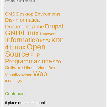
9 years 14 settimane fa
CMS
Desktop Enviroments
Dis-informatica
Drupal
Documentazione
GNU/Linux
Hardware
Informatica
KDE
KDE4
Open
Linux
4
Source
PHP
Programmazione
SEO
Software
Ubuntu
VirtualBox
Web
Virtualizzazione
more tags
Contribuisci
ti piace questo sito puoi .