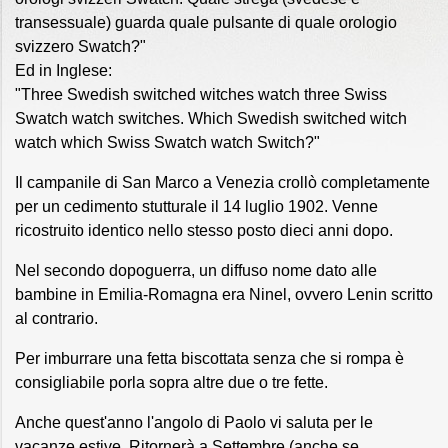
transessuale) guarda quale pulsante di quale orologio
svizzero Swatch?"
Ed in Inglese:
"Three Swedish switched witches watch three Swiss
Swatch watch switches. Which Swedish switched witch
watch which Swiss Swatch watch Switch?"
Il campanile di San Marco a Venezia crollò completamente
per un cedimento stutturale il 14 luglio 1902. Venne
ricostruito identico nello stesso posto dieci anni dopo.
Nel secondo dopoguerra, un diffuso nome dato alle
bambine in Emilia-Romagna era Ninel, ovvero Lenin scritto
al contrario.
Per imburrare una fetta biscottata senza che si rompa è
consigliabile porla sopra altre due o tre fette.
Anche quest'anno l'angolo di Paolo vi saluta per le
vacanze estive. Ritornerà a Settembre (anche se