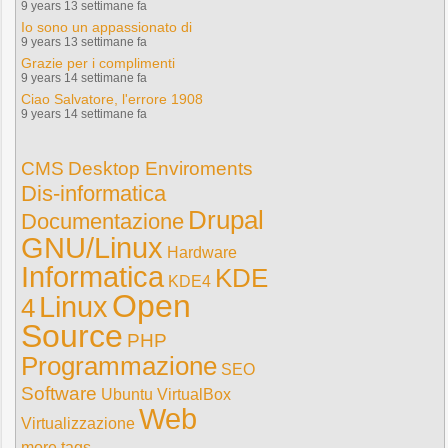
9 years 13 settimane fa
Io sono un appassionato di
9 years 13 settimane fa
Grazie per i complimenti
9 years 14 settimane fa
Ciao Salvatore, l'errore 1908
9 years 14 settimane fa
CMS
Desktop Enviroments
Dis-informatica
Drupal
Documentazione
GNU/Linux
Hardware
Informatica
KDE
KDE4
Open
Linux
4
Source
PHP
Programmazione
SEO
Software
Ubuntu
VirtualBox
Web
Virtualizzazione
more tags