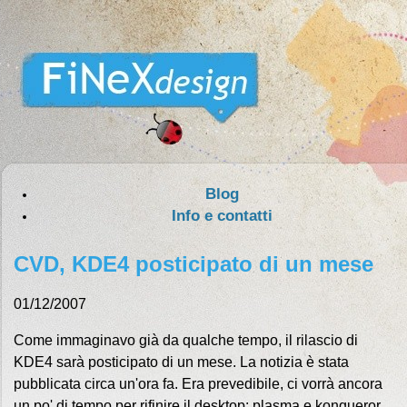
Blog
Info e contatti
CVD, KDE4 posticipato di un mese
01/12/2007
Come immaginavo già da qualche tempo, il rilascio di
KDE4 sarà posticipato di un mese. La notizia è stata
pubblicata circa un'ora fa. Era prevedibile, ci vorrà ancora
un po' di tempo per rifinire il desktop: plasma e konqueror