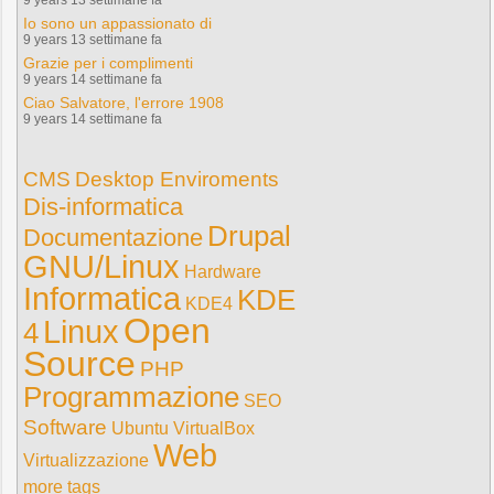
9 years 13 settimane fa
Io sono un appassionato di
9 years 13 settimane fa
Grazie per i complimenti
9 years 14 settimane fa
Ciao Salvatore, l'errore 1908
9 years 14 settimane fa
CMS
Desktop Enviroments
Dis-informatica
Drupal
Documentazione
GNU/Linux
Hardware
Informatica
KDE
KDE4
Open
Linux
4
Source
PHP
Programmazione
SEO
Software
Ubuntu
VirtualBox
Web
Virtualizzazione
more tags